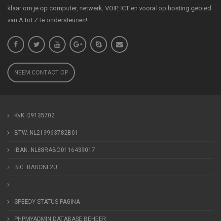
klaar om je op computer, netwerk, VOIP, ICT en vooral op hosting gebied
van A tot Z te ondersteunen!
NEEM CONTACT OP
KvK. 09135702
BTW. NL219963782B01
IBAN. NL88RABO0116439017
BIC. RABONL2U
SPEEDY STATUS PAGINA
PHPMYADMIN DATABASE BEHEER