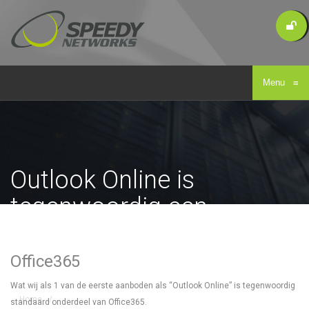
Menu
≡
Outlook Online is
tegenwoordig een
standaard onderdeel van
Office365
Office365
Wat wij als 1 van de eerste aanboden als “Outlook Online” is tegenwoordig
Home
/
standaard onderdeel van Office365.