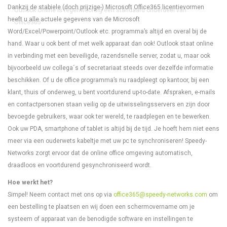
Dankzij de stabiele (doch prijzige-) Microsoft Office365 licentievormen
Outlook Online is tegenwoordig een standaard onderdeel van
heeft u alle actuele gegevens van de Microsoft
Office365
Word/Excel/Powerpoint/Outlook etc. programma’s altijd en overal bij de
hand. Waar u ook bent of met welk apparaat dan ook! Outlook staat online
in verbinding met een beveiligde, razendsnelle server, zodat u, maar ook
bijvoorbeeld uw collega´s of secretariaat steeds over dezelfde informatie
beschikken. Of u de office programma’s nu raadpleegt op kantoor, bij een
klant, thuis of onderweg, u bent voortdurend up-to-date. Afspraken, e-mails
en contactpersonen staan veilig op de uitwisselingsservers en zijn door
bevoegde gebruikers, waar ook ter wereld, te raadplegen en te bewerken.
Ook uw PDA, smartphone of tablet is altijd bij de tijd. Je hoeft hem niet eens
meer via een ouderwets kabeltje met uw pc te synchroniseren! Speedy-
Networks zorgt ervoor dat de online office omgeving automatisch,
draadloos en voortdurend gesynchroniseerd wordt.
Hoe werkt het?
Simpel! Neem contact met ons op via
office365@speedy-networks.com
om
een bestelling te plaatsen en wij doen een schermovername om je
systeem of apparaat van de benodigde software en instellingen te