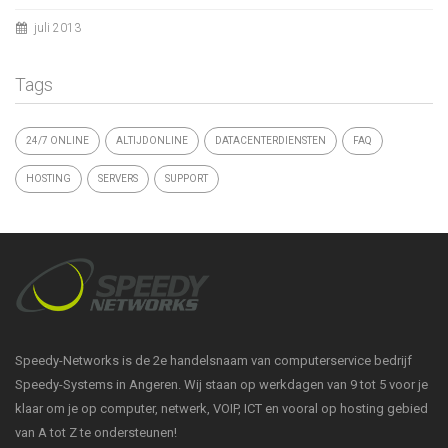
juli 2013
Tags
24/7 ONLINE
ALTIJDONLINE
DATACENTERDIENSTEN
FAQ
HOSTING
SERVERS
SUPPORT
Speedy-Networks is de 2e handelsnaam van computerservice bedrijf
Speedy-Systems in Angeren. Wij staan op werkdagen van 9 tot 5 voor je
klaar om je op computer, netwerk, VOIP, ICT en vooral op hosting gebied
van A tot Z te ondersteunen!