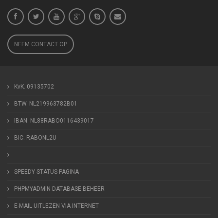
NEEM CONTACT OP
KvK. 09135702
BTW. NL219963782B01
IBAN. NL88RABO0116439017
BIC. RABONL2U
SPEEDY STATUS PAGINA
PHPMYADMIN DATABASE BEHEER
E-MAIL UITLEZEN VIA INTERNET