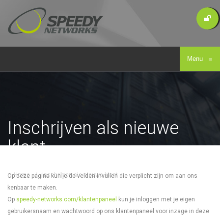
Menu
≡
Inschrijven als nieuwe
klant
Home
/
Inschrijven als nieuwe klant
Op deze pagina kun je de velden invullen die verplicht zijn om aan ons
kenbaar te maken.
Op
speedy-networks.com/klantenpaneel
kun je inloggen met je eigen
gebruikersnaam en wachtwoord op ons klantenpaneel voor inzage in deze