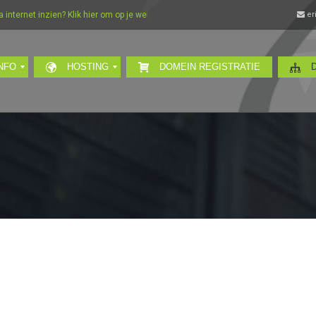
ernet inzien? Klik hier om op je webmail in te loggen…
er
NFO
HOSTING
DOMEIN REGISTRATIE