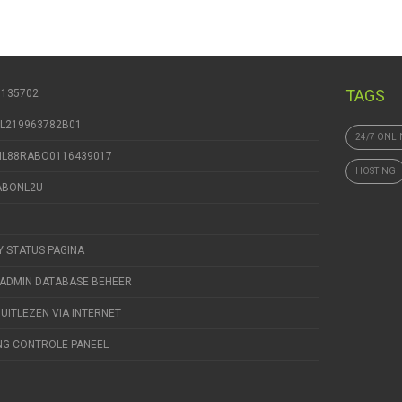
TAGS
9135702
NL219963782B01
24/7 ONLI
 NL88RABO0116439017
HOSTING
RABONL2U
Y STATUS PAGINA
ADMIN DATABASE BEHEER
 UITLEZEN VIA INTERNET
NG CONTROLE PANEEL