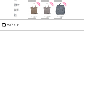
zaZa’z