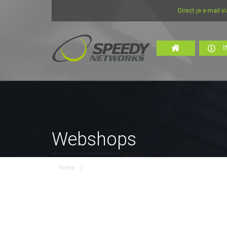
Direct je e-mail via int
I
Webshops
Home
/