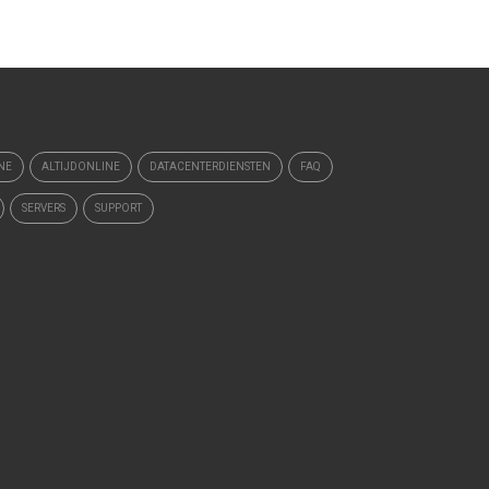
NE
ALTIJDONLINE
DATACENTERDIENSTEN
FAQ
SERVERS
SUPPORT