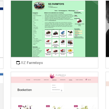
RZ
Farmtoys