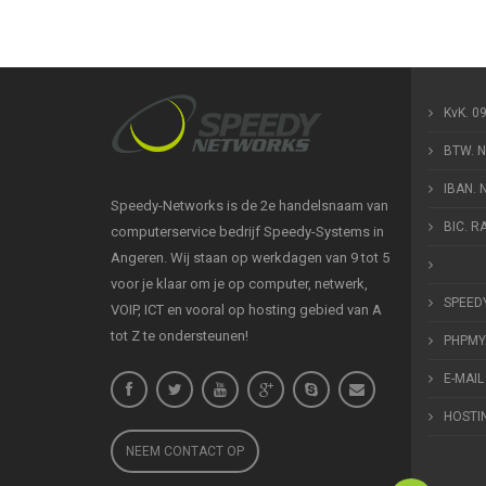
KvK. 0
BTW. 
IBAN.
Speedy-Networks is de 2e handelsnaam van
BIC. 
computerservice bedrijf Speedy-Systems in
Angeren. Wij staan op werkdagen van 9 tot 5
voor je klaar om je op computer, netwerk,
SPEED
VOIP, ICT en vooral op hosting gebied van A
tot Z te ondersteunen!
PHPMY
E-MAIL
HOSTI
NEEM CONTACT OP