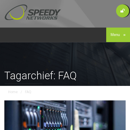
Menu
≡
Tagarchief: FAQ
Home
/
FAQ