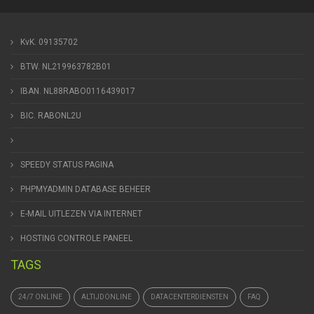
KvK. 09135702
BTW. NL219963782B01
IBAN. NL88RABO0116439017
BIC. RABONL2U
SPEEDY STATUS PAGINA
PHPMYADMIN DATABASE BEHEER
E-MAIL UITLEZEN VIA INTERNET
HOSTING CONTROLE PANEEL
TAGS
24/7 ONLINE
ALTIJDONLINE
DATACENTERDIENSTEN
FAQ