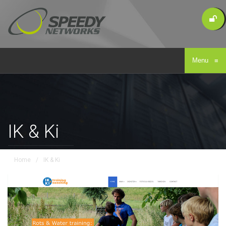
Menu
≡
IK & Ki
Home
/
IK & Ki