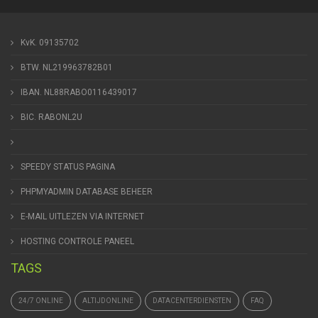
KvK. 09135702
BTW. NL219963782B01
IBAN. NL88RABO0116439017
BIC. RABONL2U
SPEEDY STATUS PAGINA
PHPMYADMIN DATABASE BEHEER
E-MAIL UITLEZEN VIA INTERNET
HOSTING CONTROLE PANEEL
TAGS
24/7 ONLINE
ALTIJDONLINE
DATACENTERDIENSTEN
FAQ