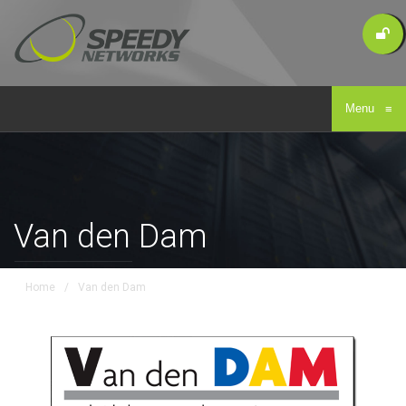
Menu
≡
Van den Dam
Home
/
Van den Dam