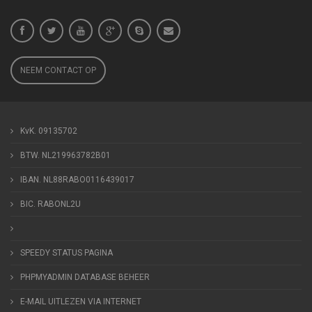
NEEM CONTACT OP
KvK. 09135702
BTW. NL219963782B01
IBAN. NL88RABO0116439017
BIC. RABONL2U
SPEEDY STATUS PAGINA
PHPMYADMIN DATABASE BEHEER
E-MAIL UITLEZEN VIA INTERNET