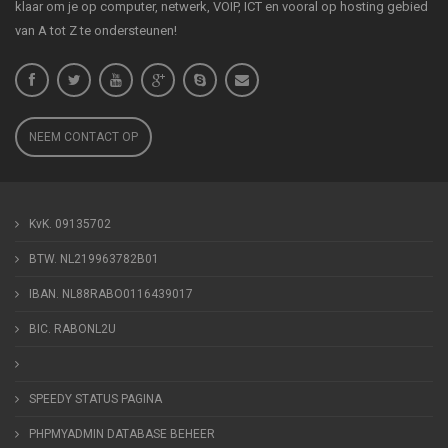
klaar om je op computer, netwerk, VOIP, ICT en vooral op hosting gebied
van A tot Z te ondersteunen!
NEEM CONTACT OP
KvK. 09135702
BTW. NL219963782B01
IBAN. NL88RABO0116439017
BIC. RABONL2U
SPEEDY STATUS PAGINA
PHPMYADMIN DATABASE BEHEER