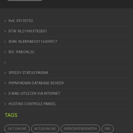
KvK. 09135702
BTW. NL219963782B01
IBAN. NL88RABO0116439017
BIC. RABONL2U
SPEEDY STATUS PAGINA
PHPMYADMIN DATABASE BEHEER
E-MAIL UITLEZEN VIA INTERNET
HOSTING CONTROLE PANEEL
TAGS
24/7 ONLINE
ALTIJDONLINE
DATACENTERDIENSTEN
FAQ