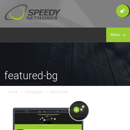
Menu
≡
featured-bg
Home
/
Homepage
/
featured-bg