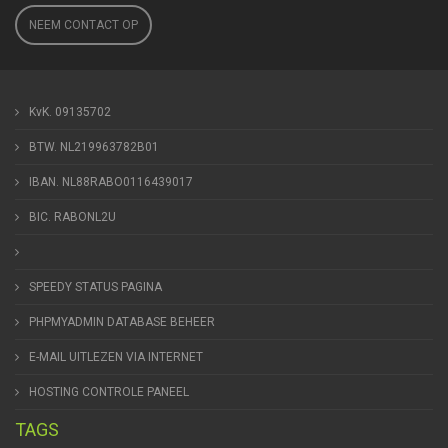
NEEM CONTACT OP
KvK. 09135702
BTW. NL219963782B01
IBAN. NL88RABO0116439017
BIC. RABONL2U
SPEEDY STATUS PAGINA
PHPMYADMIN DATABASE BEHEER
E-MAIL UITLEZEN VIA INTERNET
HOSTING CONTROLE PANEEL
TAGS