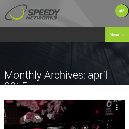
Menu
≡
Monthly Archives: april
2015
Home
/
Archive for april, 2015