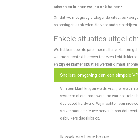
Misschien kunnen we jou ook helpen?
Omdat we met graag uitdagende situaties voorgesch
oplossingen aanbieden die voor andere bedrijven
Enkele situaties uitgelicht
We hebben door de jaren heen allerlei klanten 
wat meer context hierover te geven licht ik hiero
en zijn de klantensituaties werkelijk, maar anoni
Snellere omgeving dan een simpele V
Van een klant kregen we de vraag of we zijn
systeem al erg traag werd. Na wat controles 
dedicated hardware. Wij mochten een nieuwe i
server naar de nieuwe server in ons datacenter
gebruikers dagelijks op.
Ik zoek een Linux hoster