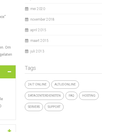
mei 2020
box”
november 2018
april 2015
maart 2015
gen. Om
juli 2013
ggelaten
Tags
24/7 ONLINE
ALTIJDONLINE
DATACENTERDIENSTEN
FAQ
HOSTING
le
0
SERVERS
SUPPORT