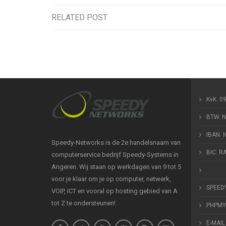
RELATED POST
KvK. 0
BTW. 
IBAN.
Speedy-Networks is de 2e handelsnaam van
BIC. 
computerservice bedrijf Speedy-Systems in
Angeren. Wij staan op werkdagen van 9 tot 5
voor je klaar om je op computer, netwerk,
SPEED
VOIP, ICT en vooral op hosting gebied van A
tot Z te ondersteunen!
PHPMY
E-MAIL