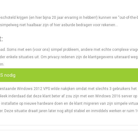
oteld krijgen (en hier bijna 20 jaar ervaring in hebben!) kunnen we “out-of-the-
 simpelweg niet haalbaar zijn of hier asburde bedragen voor rekenen…
:
gehad. Soms met een (voor ons) simpel probleem, andere met echte complexe vra
nder enkele situaties uit. Om privacy redenen zijn de klantgegevens uiteraard we
em.
PS nodig
 bestaande Windows 2012 VPS wilde nakijken omdat met slechts 3 gebruikers het
bleek inderdaad dat deze klant beter af zou zijn met een Windows 2016 server op
nstallatie op nieuwe hardware doen en de klant migreren van zijn simpele virtua
. Deze situatie draait jaren later nog altijd stabiel en inmiddels werken er ruim 1