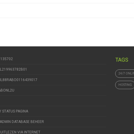
TAGS
9135702
NL219963782B01
24/7 ONLI
 NL88RABO0116439017
HOSTING
RABONL2U
Y STATUS PAGINA
ADMIN DATABASE BEHEER
 UITLEZEN VIA INTERNET