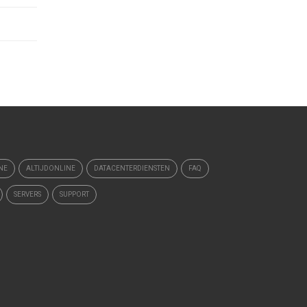
NE
ALTIJDONLINE
DATACENTERDIENSTEN
FAQ
SERVERS
SUPPORT