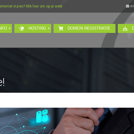
t inzien? Klik hier om op je webmail in te loggen…
er
NFO
HOSTING
DOMEIN REGISTRATIE
!