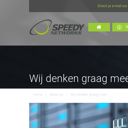
Direct je e-mail via interne
I
Wij denken graag mee
Home
/
About us
/
Wij denken graag mee!