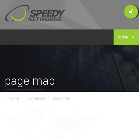
Menu
≡
page-map
Home
/
Homepage
/
page-map