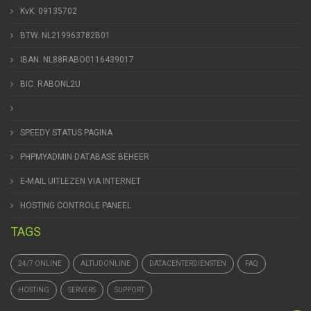
KvK. 09135702
BTW. NL219963782B01
IBAN. NL88RABO0116439017
BIC. RABONL2U
SPEEDY STATUS PAGINA
PHPMYADMIN DATABASE BEHEER
E-MAIL UITLEZEN VIA INTERNET
HOSTING CONTROLE PANEEL
TAGS
24/7 ONLINE
ALTIJDONLINE
DATACENTERDIENSTEN
FAQ
HOSTING
SERVERS
SUPPORT