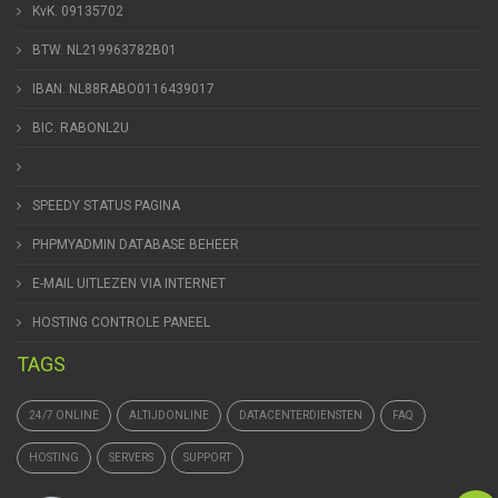
KvK. 09135702
BTW. NL219963782B01
IBAN. NL88RABO0116439017
BIC. RABONL2U
SPEEDY STATUS PAGINA
PHPMYADMIN DATABASE BEHEER
E-MAIL UITLEZEN VIA INTERNET
HOSTING CONTROLE PANEEL
TAGS
24/7 ONLINE
ALTIJDONLINE
DATACENTERDIENSTEN
FAQ
HOSTING
SERVERS
SUPPORT