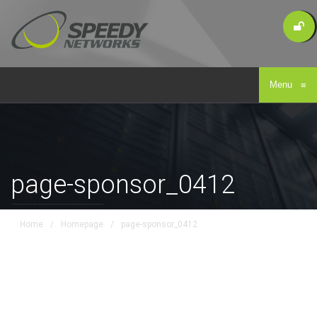
Menu
≡
page-sponsor_0412
Home
/
Homepage
/
page-sponsor_0412