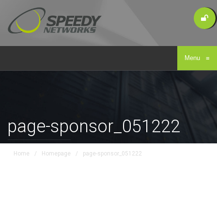
Menu
≡
page-sponsor_051222
Home
/
Homepage
/
page-sponsor_051222