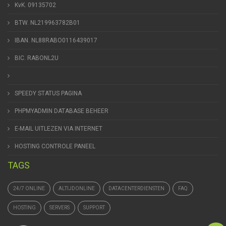
KvK. 09135702
BTW. NL219963782B01
IBAN. NL88RABO0116439017
BIC. RABONL2U
SPEEDY STATUS PAGINA
PHPMYADMIN DATABASE BEHEER
E-MAIL UITLEZEN VIA INTERNET
HOSTING CONTROLE PANEEL
TAGS
24/7 ONLINE
ALTIJDONLINE
DATACENTERDIENSTEN
FAQ
HOSTING
SERVERS
SUPPORT