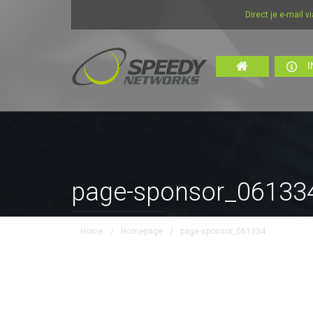
Direct je e-mail via i
I
page-sponsor_06133
Home
/
Homepage
/
page-sponsor_061334