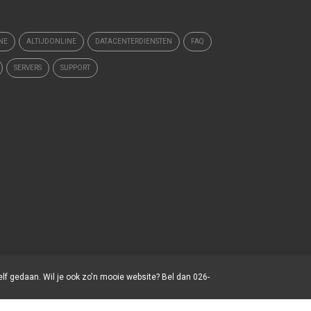
NE
ALTIJDONLINE
DATACENTERDIENSTEN
FAQ
SERVERS
SUPPORT
elf gedaan. Wil je ook zo'n mooie website? Bel dan 026-