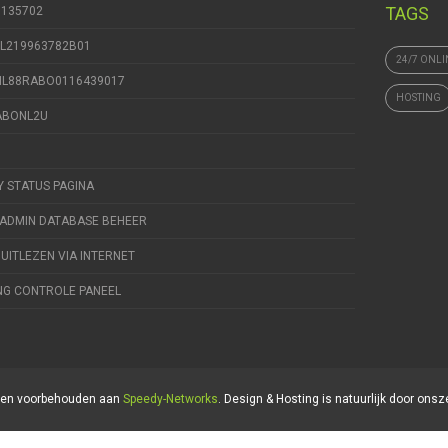
TAGS
9135702
NL219963782B01
24/7 ONLI
 NL88RABO0116439017
HOSTING
RABONL2U
Y STATUS PAGINA
ADMIN DATABASE BEHEER
 UITLEZEN VIA INTERNET
NG CONTROLE PANEEL
hten voorbehouden aan
Speedy-Networks
. Design & Hosting is natuurlijk door onsz