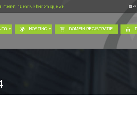
nternet inzien? Klik hier om op je webmail in te loggen…
er
NFO
HOSTING
DOMEIN REGISTRATIE
4