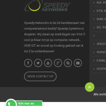
KvK. 0
BTW. 
IBAN.
Speedy-Networks is de 2e handelsnaam van
BIC. 
computerservice bedrijf Speedy-Systems in
Angeren. Wij staan op werkdagen van 9 tot 5
voor je klaar om je op computer, netwerk,
SPEED
VOIP, ICT en vooral op hosting gebied van A
tot Z te ondersteunen!
PHPMY
E-MAIL
HOSTI
NEEM CONTACT OP
Alle rec