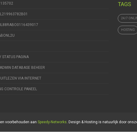
TAGS
9135702
NL219963782B01
24/7 ONLI
 NL88RABO0116439017
HOSTING
RABONL2U
Y STATUS PAGINA
ADMIN DATABASE BEHEER
 UITLEZEN VIA INTERNET
NG CONTROLE PANEEL
hten voorbehouden aan
Speedy-Networks
. Design & Hosting is natuurlijk door onsz