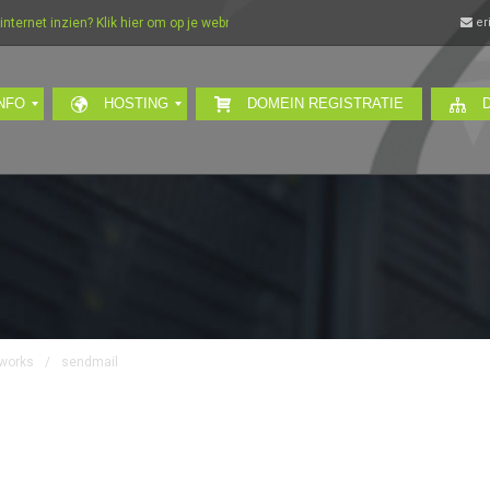
ernet inzien? Klik hier om op je webmail in te loggen…
er
NFO
HOSTING
DOMEIN REGISTRATIE
tworks
/
sendmail