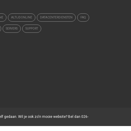
NE
ALTIJDONLINE
DATACENTERDIENSTEN
FAQ
SERVERS
SUPPORT
elf gedaan. Wil je ook zo'n mooie website? Bel dan 026-