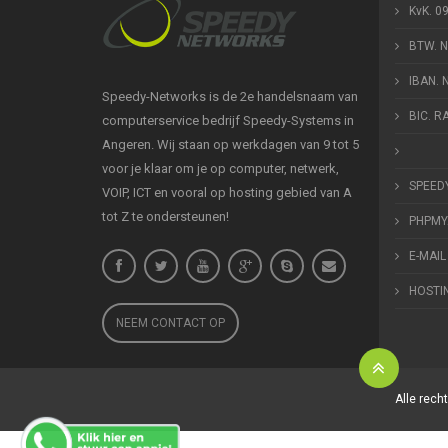
KvK. 0
BTW. 
IBAN.
Speedy-Networks is de 2e handelsnaam van
BIC. 
computerservice bedrijf Speedy-Systems in
Angeren. Wij staan op werkdagen van 9 tot 5
voor je klaar om je op computer, netwerk,
SPEED
VOIP, ICT en vooral op hosting gebied van A
tot Z te ondersteunen!
PHPMY
E-MAIL
HOSTI
NEEM CONTACT OP
Alle rec