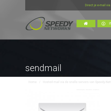
Direct je e-mail via int
I
sendmail
Home
/
Hosted mail via de snelle servers van Speedy-Ne