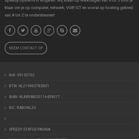
Speedy-Systems in Angeren. Wij staan op werkdagen van 9 tot 5 voor je
klaar om je op computer, netwerk, VOIP, ICT en vooral op hosting gebied
van A tot Z te ondersteunen!
NEEM CONTACT OP
KvK. 09135702
BTW. NL219963782B01
IBAN. NL88RABO0116439017
BIC. RABONL2U
SPEEDY STATUS PAGINA