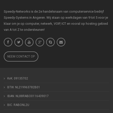
Speedy-Networks is de 2e handelsnaam van computerservice bedrijf
Speedy-Systems in Angeren. Wij staan op werkdagen van 9 tot 5 voor je
klaar om je op computer, netwerk, VOIP, ICT en vooral op hosting gebied
van A tot Z te ondersteunen!
NEEM CONTACT OP
KvK. 09135702
BTW. NL219963782B01
IBAN. NL88RABO0116439017
BIC. RABONL2U