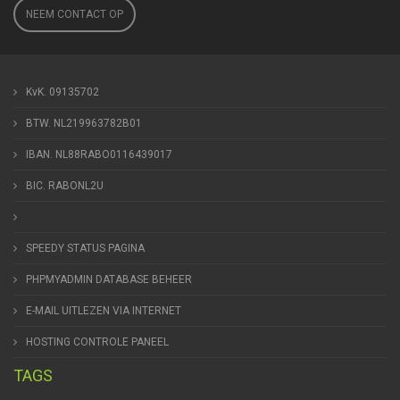
NEEM CONTACT OP
KvK. 09135702
BTW. NL219963782B01
IBAN. NL88RABO0116439017
BIC. RABONL2U
SPEEDY STATUS PAGINA
PHPMYADMIN DATABASE BEHEER
E-MAIL UITLEZEN VIA INTERNET
HOSTING CONTROLE PANEEL
TAGS