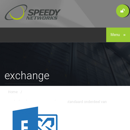
Menu
≡
exchange
Home
/
Outlook Online is tegenwoordig een standaard onderdeel van
Office365
/
exchange