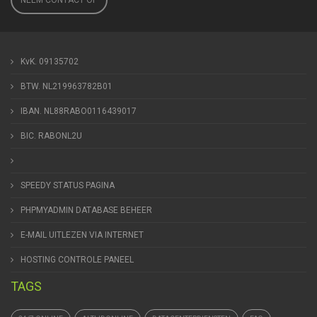
NEEM CONTACT OP
KvK. 09135702
BTW. NL219963782B01
IBAN. NL88RABO0116439017
BIC. RABONL2U
SPEEDY STATUS PAGINA
PHPMYADMIN DATABASE BEHEER
E-MAIL UITLEZEN VIA INTERNET
HOSTING CONTROLE PANEEL
TAGS