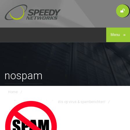
Menu
≡
nospam
Home
/
Wij filteren uw e-mail geheel gratis op virus & spamberichten!
/
nospam