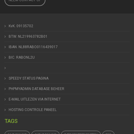
NEEM CONTACT OP
KvK. 09135702
BTW. NL219963782B01
IBAN. NL88RABO0116439017
BIC. RABONL2U
SPEEDY STATUS PAGINA
PHPMYADMIN DATABASE BEHEER
E-MAIL UITLEZEN VIA INTERNET
HOSTING CONTROLE PANEEL
TAGS