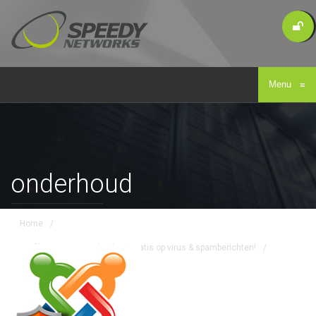
Menu
≡
onderhoud
Home
/
Wij filteren uw e-mail geheel gratis op virus & spamberichten!
/
onderhoud