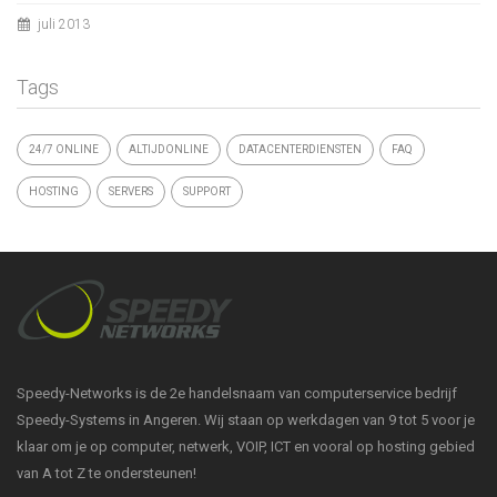
juli 2013
Tags
24/7 ONLINE
ALTIJDONLINE
DATACENTERDIENSTEN
FAQ
HOSTING
SERVERS
SUPPORT
Speedy-Networks is de 2e handelsnaam van computerservice bedrijf
Speedy-Systems in Angeren. Wij staan op werkdagen van 9 tot 5 voor je
klaar om je op computer, netwerk, VOIP, ICT en vooral op hosting gebied
van A tot Z te ondersteunen!