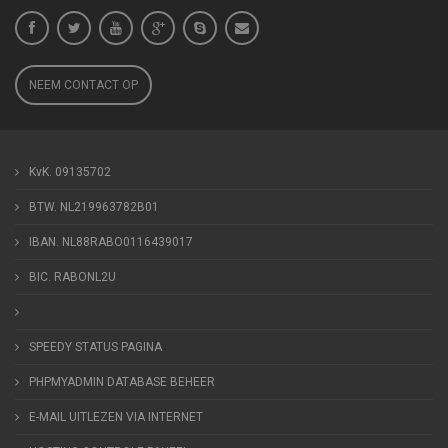
NEEM CONTACT OP
KvK. 09135702
BTW. NL219963782B01
IBAN. NL88RABO0116439017
BIC. RABONL2U
SPEEDY STATUS PAGINA
PHPMYADMIN DATABASE BEHEER
E-MAIL UITLEZEN VIA INTERNET