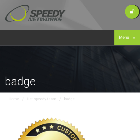
Menu
≡
badge
Home
/
Het speedy-team
/
badge