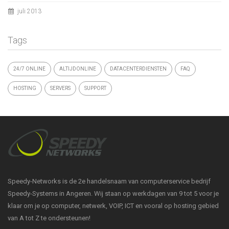
juli 2013
Tags
24/7 ONLINE
ALTIJDONLINE
DATACENTERDIENSTEN
FAQ
HOSTING
SERVERS
SUPPORT
Speedy-Networks is de 2e handelsnaam van computerservice bedrijf
Speedy-Systems in Angeren. Wij staan op werkdagen van 9 tot 5 voor je
klaar om je op computer, netwerk, VOIP, ICT en vooral op hosting gebied
van A tot Z te ondersteunen!