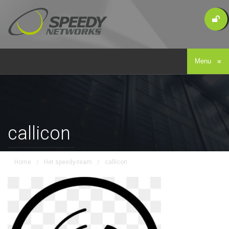
Menu
≡
callicon
Home
/
Het speedy-team
/
callicon