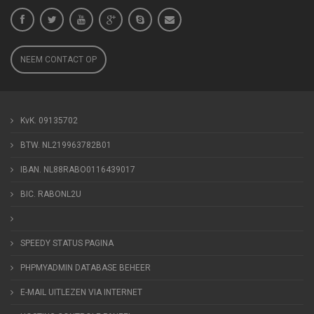
NEEM CONTACT OP
KvK. 09135702
BTW. NL219963782B01
IBAN. NL88RABO0116439017
BIC. RABONL2U
SPEEDY STATUS PAGINA
PHPMYADMIN DATABASE BEHEER
E-MAIL UITLEZEN VIA INTERNET