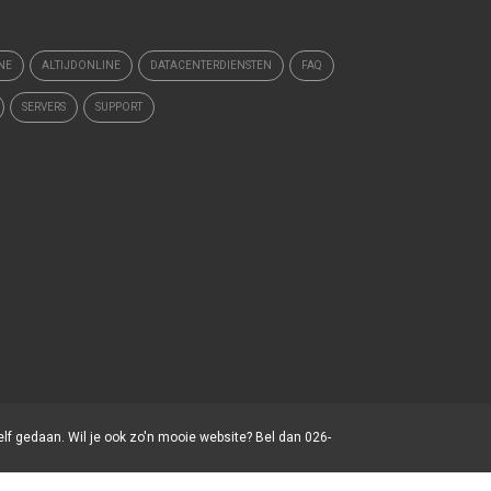
NE
ALTIJDONLINE
DATACENTERDIENSTEN
FAQ
SERVERS
SUPPORT
elf gedaan. Wil je ook zo'n mooie website? Bel dan 026-