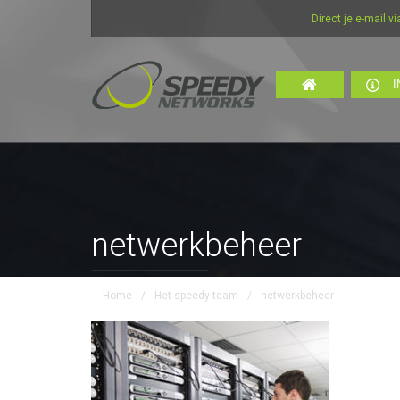
Direct je e-mail via in
I
netwerkbeheer
Home
/
Het speedy-team
/
netwerkbeheer