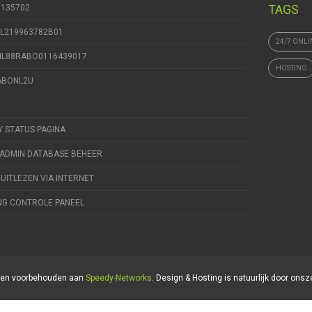
TAGS
9135702
NL219963782B01
24/7 ONLI
 NL88RABO0116439017
HOSTING
RABONL2U
Y STATUS PAGINA
ADMIN DATABASE BEHEER
 UITLEZEN VIA INTERNET
NG CONTROLE PANEEL
hten voorbehouden aan
Speedy-Networks
. Design & Hosting is natuurlijk door onsz