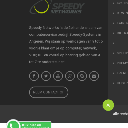
KvK. 0
BTW. 
IBAN.
Speedy-Networks is de 2e handelsnaam van
BIC. 
computerservice bedrijf Speedy-Systems in
Angeren. Wij staan op werkdagen van 9 tot 5
voor je klaar om je op computer, netwerk,
SPEED
VOIP, ICT en vooral op hosting gebied van A
tot Z te ondersteunen!
PHPMY
E-MAIL
HOSTI
NEEM CONTACT OP
Alle rec