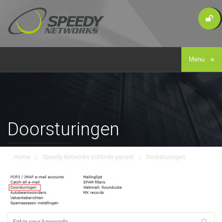
Menu
≡
Doorsturingen
Home
/
Speedy-Networks controle paneel
/
Doorsturingen