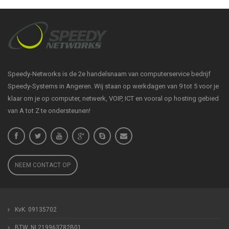
Speedy-Networks is de 2e handelsnaam van computerservice bedrijf
Speedy-Systems in Angeren. Wij staan op werkdagen van 9 tot 5 voor je
klaar om je op computer, netwerk, VOIP, ICT en vooral op hosting gebied
van A tot Z te ondersteunen!
NEEM CONTACT OP
KvK. 09135702
BTW. NL219963782B01