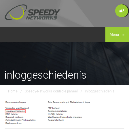
Menu
≡
inloggeschiedenis
Home
/
Speedy-Networks controle paneel
/
inloggeschiedenis