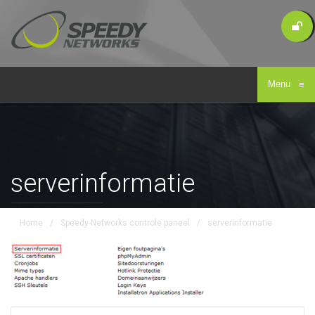
Menu
≡
serverinformatie
Home
/
Speedy-Networks controle paneel
/
serverinformatie