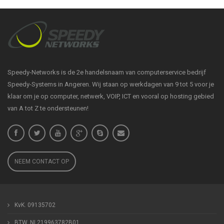
Speedy-Networks is de 2e handelsnaam van computerservice bedrijf
Speedy-Systems in Angeren. Wij staan op werkdagen van 9 tot 5 voor je
klaar om je op computer, netwerk, VOIP, ICT en vooral op hosting gebied
van A tot Z te ondersteunen!
NEEM CONTACT OP
KvK. 09135702
BTW. NL219963782B01