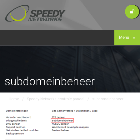
Menu
≡
subdomeinbeheer
Home
/
Speedy-Networks controle paneel
/
subdomeinbeheer