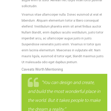
augue enim ut dolor. Aenean nec turpis vitae tortor pulvinar
sollicitudin.
Vivamus vitae ullamcorper nulla. Donec euismod ut erat et
bibendum. Aliquam elementum tortor a libero consequat
eleifend. Vestibulum pharetra enim sit amet finibus auctor.
Nullam blandit, enim dapibus iaculis vestibulum, justo tortor
imperdiet arcu, ac ullamcorper augue justo in justo.
Suspendisse venenatis justo enim. Vivamus in tortor quis
enim lacinia elementum. Maecenas in vulputate elit. Nam
mauris ligula, euismod id tortor eget, blandit maximus justo.
Ut malesuada odio eget dapibus pretium.
Caveats Worth Mentioning
“You can design and create,
and build the most wonderful place in
the world. But it takes people to make
the dream a reality.”