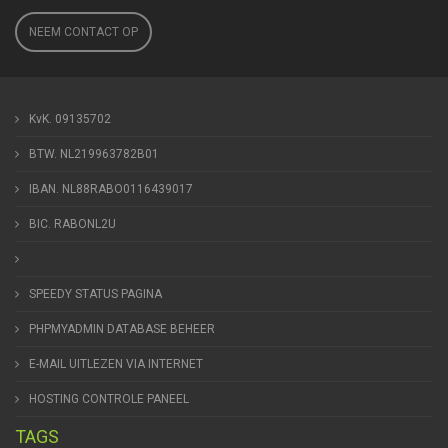
NEEM CONTACT OP
KvK. 09135702
BTW. NL219963782B01
IBAN. NL88RABO0116439017
BIC. RABONL2U
SPEEDY STATUS PAGINA
PHPMYADMIN DATABASE BEHEER
E-MAIL UITLEZEN VIA INTERNET
HOSTING CONTROLE PANEEL
TAGS