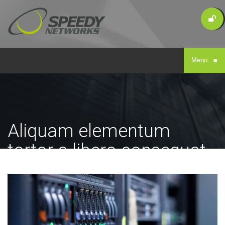
Menu
≡
Aliquam elementum
tortor a libero consequat
eleifend
Home
/
General Questions
/
Aliquam elementum tortor a libero consequat eleifend