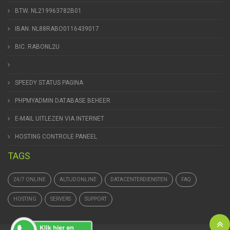
BTW. NL219963782B01
IBAN. NL88RABO0116439017
BIC. RABONL2U
SPEEDY STATUS PAGINA
PHPMYADMIN DATABASE BEHEER
E-MAIL UITLEZEN VIA INTERNET
HOSTING CONTROLE PANEEL
TAGS
24/7 ONLINE
ALTIJDONLINE
DATACENTERDIENSTEN
FAQ
HOSTING
SERVERS
SUPPORT