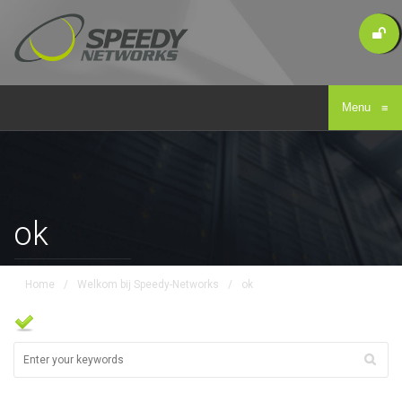
Menu
≡
ok
Home
/
Welkom bij Speedy-Networks
/
ok