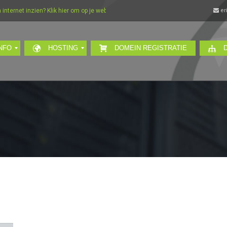
ternet inzien? Klik hier om op je webmail in te loggen…
er
NFO
HOSTING
DOMEIN REGISTRATIE