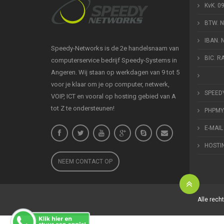
KvK. 0
BTW. 
IBAN.
Speedy-Networks is de 2e handelsnaam van
BIC. 
computerservice bedrijf Speedy-Systems in
Angeren. Wij staan op werkdagen van 9 tot 5
voor je klaar om je op computer, netwerk,
SPEED
VOIP, ICT en vooral op hosting gebied van A
tot Z te ondersteunen!
PHPMY
E-MAIL
HOSTI
NEEM CONTACT OP
Alle rec