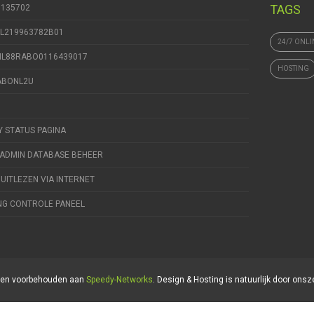
TAGS
9135702
NL219963782B01
24/7 ONLI
 NL88RABO0116439017
HOSTING
RABONL2U
Y STATUS PAGINA
ADMIN DATABASE BEHEER
 UITLEZEN VIA INTERNET
NG CONTROLE PANEEL
hten voorbehouden aan
Speedy-Networks
. Design & Hosting is natuurlijk door onsz