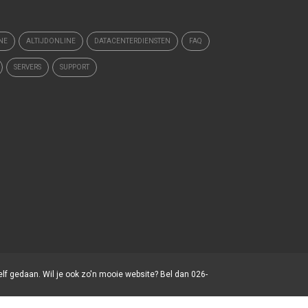
NE
ALTIJDONLINE
DATACENTERDIENSTEN
FAQ
SERVERS
SUPPORT
elf gedaan. Wil je ook zo'n mooie website? Bel dan 026-