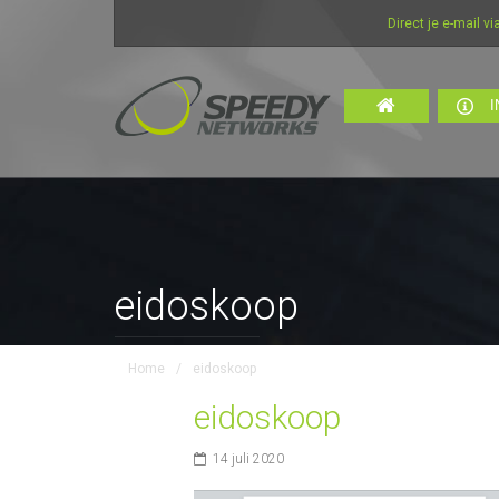
Direct je e-mail via in
I
eidoskoop
Home
/
eidoskoop
eidoskoop
14 juli 2020