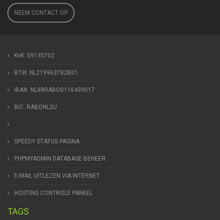
NEEM CONTACT OP
KvK. 09135702
BTW. NL219963782B01
IBAN. NL88RABO0116439017
BIC. RABONL2U
SPEEDY STATUS PAGINA
PHPMYADMIN DATABASE BEHEER
E-MAIL UITLEZEN VIA INTERNET
HOSTING CONTROLE PANEEL
TAGS