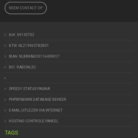
NEEM CONTACT OP
KvK. 09135702
BTW. NL219963782B01
IBAN. NL88RABO0116439017
BIC. RABONL2U
SPEEDY STATUS PAGINA
PHPMYADMIN DATABASE BEHEER
E-MAIL UITLEZEN VIA INTERNET
HOSTING CONTROLE PANEEL
TAGS