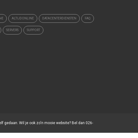
NE
ALTIJDONLINE
DATACENTERDIENSTEN
FAQ
SERVERS
SUPPORT
elf gedaan. Wil je ook zo'n mooie website? Bel dan 026-