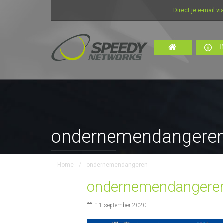
Direct je e-mail via in
I
ondernemendangere
Home
/
ondernemendangeren
ondernemendangere
11 september 2020