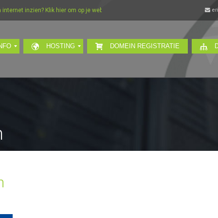
ternet inzien? Klik hier om op je webmail in te loggen…
er
NFO
HOSTING
DOMEIN REGISTRATIE
n
n