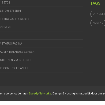
TAGS
9135702
NL219963782B01
24/7 ONLI
 NL88RABO0116439017
HOSTING
RABONL2U
Y STATUS PAGINA
ADMIN DATABASE BEHEER
 UITLEZEN VIA INTERNET
NG CONTROLE PANEEL
hten voorbehouden aan
Speedy-Networks
. Design & Hosting is natuurlijk door onsz