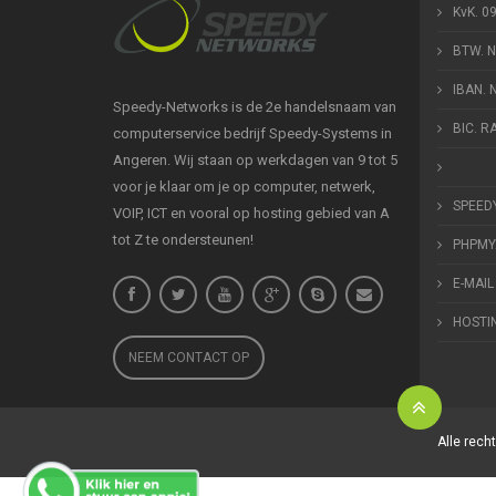
KvK. 0
BTW. 
IBAN.
Speedy-Networks is de 2e handelsnaam van
BIC. 
computerservice bedrijf Speedy-Systems in
Angeren. Wij staan op werkdagen van 9 tot 5
voor je klaar om je op computer, netwerk,
SPEED
VOIP, ICT en vooral op hosting gebied van A
tot Z te ondersteunen!
PHPMY
E-MAIL
HOSTI
NEEM CONTACT OP
Alle rec