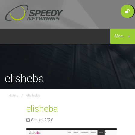
Menu
≡
elisheba
Home
/
elisheba
elisheba
8 maart 2020