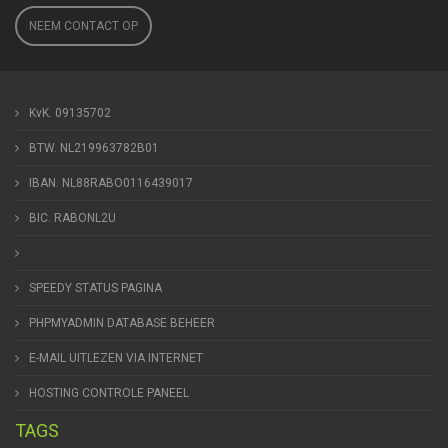
NEEM CONTACT OP
KvK. 09135702
BTW. NL219963782B01
IBAN. NL88RABO0116439017
BIC. RABONL2U
SPEEDY STATUS PAGINA
PHPMYADMIN DATABASE BEHEER
E-MAIL UITLEZEN VIA INTERNET
HOSTING CONTROLE PANEEL
TAGS