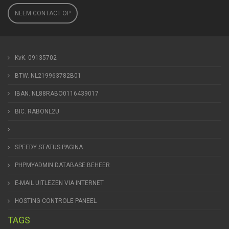
NEEM CONTACT OP
KvK. 09135702
BTW. NL219963782B01
IBAN. NL88RABO0116439017
BIC. RABONL2U
SPEEDY STATUS PAGINA
PHPMYADMIN DATABASE BEHEER
E-MAIL UITLEZEN VIA INTERNET
HOSTING CONTROLE PANEEL
TAGS