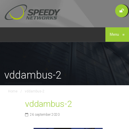
Menu
≡
vddambus-2
Home
/
vddambus-2
vddambus-2
26 september 2020