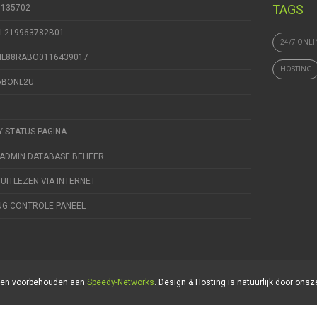
TAGS
9135702
NL219963782B01
24/7 ONLI
 NL88RABO0116439017
HOSTING
RABONL2U
Y STATUS PAGINA
ADMIN DATABASE BEHEER
 UITLEZEN VIA INTERNET
NG CONTROLE PANEEL
hten voorbehouden aan
Speedy-Networks
. Design & Hosting is natuurlijk door onsz