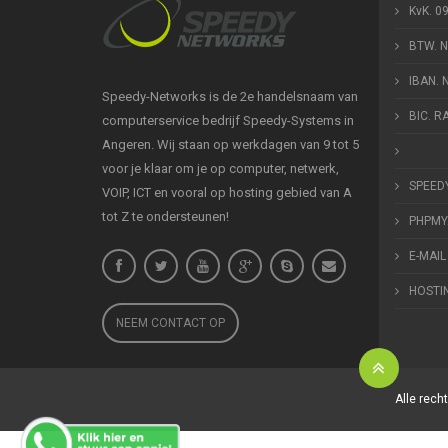
KvK. 0
BTW. 
IBAN.
Speedy-Networks is de 2e handelsnaam van
BIC. 
computerservice bedrijf Speedy-Systems in
Angeren. Wij staan op werkdagen van 9 tot 5
voor je klaar om je op computer, netwerk,
SPEED
VOIP, ICT en vooral op hosting gebied van A
tot Z te ondersteunen!
PHPMY
E-MAIL
HOSTI
NEEM CONTACT OP
Alle rec