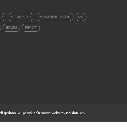
NE
ALTIJDONLINE
DATACENTERDIENSTEN
FAQ
SERVERS
SUPPORT
elf gedaan. Wil je ook zo'n mooie website? Bel dan 026-