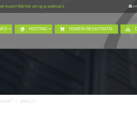
 inzien? Klik hier om op je webmail in te loggen…
er
NFO
HOSTING
DOMEIN REGISTRATIE
k laat!”
/
photo_17