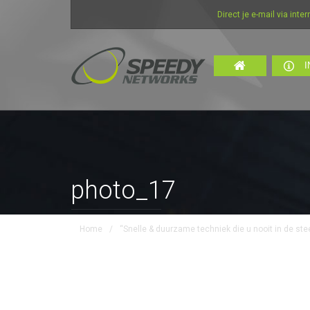
Direct je e-mail via internet
I
photo_17
Home
/
“Snelle & duurzame techniek die u nooit in de stee