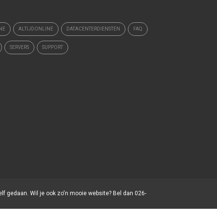
NE
ALTIJDONLINE
DATACENTERDIENSTEN
FAQ
SERVERS
SUPPORT
elf gedaan. Wil je ook zo'n mooie website? Bel dan 026-