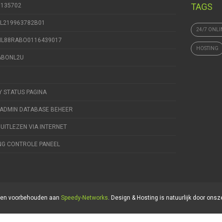
TAGS
9135702
NL219963782B01
24/7 ONLI
 NL88RABO0116439017
HOSTING
RABONL2U
Y STATUS PAGINA
ADMIN DATABASE BEHEER
 UITLEZEN VIA INTERNET
NG CONTROLE PANEEL
hten voorbehouden aan
Speedy-Networks
. Design & Hosting is natuurlijk door onsz