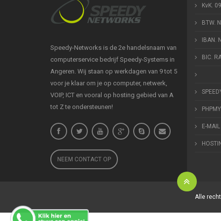
KvK. 0
BTW. 
IBAN.
Speedy-Networks is de 2e handelsnaam van
BIC. 
computerservice bedrijf Speedy-Systems in
Angeren. Wij staan op werkdagen van 9 tot 5
voor je klaar om je op computer, netwerk,
SPEED
VOIP, ICT en vooral op hosting gebied van A
tot Z te ondersteunen!
PHPMY
E-MAIL
HOSTI
NEEM CONTACT OP
Alle rec