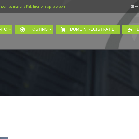
rnet inzien? Klik hier om op je webmail in te loggen…
er
NFO
HOSTING
DOMEIN REGISTRATIE