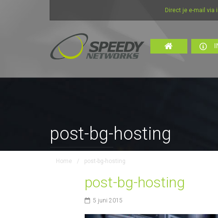
Direct je e-mail via inte
I
post-bg-hosting
Home
/
post-bg-hosting
post-bg-hosting
5 juni 2015