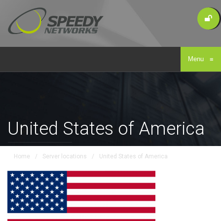
Menu
≡
United States of America
Home
/
Server locations
/
United States of America