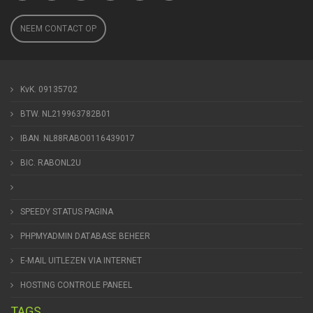
NEEM CONTACT OP
KvK. 09135702
BTW. NL219963782B01
IBAN. NL88RABO0116439017
BIC. RABONL2U
SPEEDY STATUS PAGINA
PHPMYADMIN DATABASE BEHEER
E-MAIL UITLEZEN VIA INTERNET
HOSTING CONTROLE PANEEL
TAGS