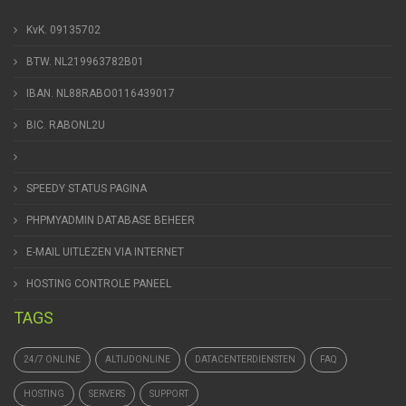
KvK. 09135702
BTW. NL219963782B01
IBAN. NL88RABO0116439017
BIC. RABONL2U
SPEEDY STATUS PAGINA
PHPMYADMIN DATABASE BEHEER
E-MAIL UITLEZEN VIA INTERNET
HOSTING CONTROLE PANEEL
TAGS
24/7 ONLINE
ALTIJDONLINE
DATACENTERDIENSTEN
FAQ
HOSTING
SERVERS
SUPPORT