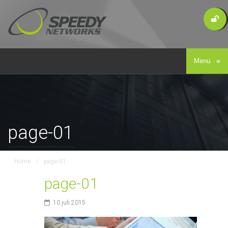
Menu
≡
page-01
Home
/
page-01
page-01
10 juli 2015